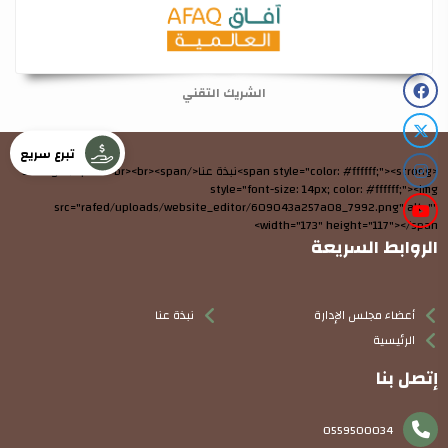
الشريك التقني
تبرع سريع
<span style="color: #ffffff;"><strong>نبذة عنا</strong></span><br><br><span
style="font-size: 14px; color: #ffffff;"><img
src="rafed/uploads/website_editor/609043a257a08_7992.png" alt=""
width="173" height="117"></span>
الروابط السريعة
أعضاء مجلس الإدارة
نبذة عنا
الرئيسية
إتصل بنا
0559500034